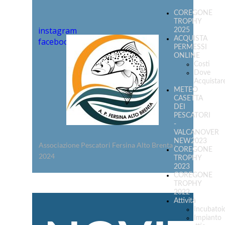
COREGONE
TROPHY
instagram
2025
ACQUISTA
facebook
PERMESSI
ONLINE
Costi
Dove
Acquistar
METEO
CASETTA
DEI
PESCATORI
-
VALCANOVER
NEW2023
Associazione Pescatori Fersina Alto Brenta -
COREGONE
2024
TROPHY
2023
COREGONE
TROPHY
2022
Attività
Incubatoi
Impianto