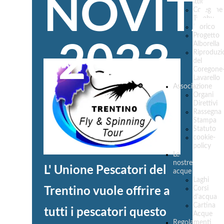
NOVITA
ittico
Coregone
Trophy
Storico
2023
Progetto
Alborella
Riproduzi
del
Coregone
Lavarello
Associazione
Organi
Direttivi
Rassegna
Stampa
Statuto
cookie-
policy
Le
nostre
L' Unione Pescatori del
acque
Laghi
Trentino vuole offrire a
Corsi
d'acqua
Cartina
tutti i pescatori questo
Acque
Regolamenti