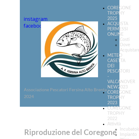
COREGONE
TROPHY
instagram
2025
ACQUISTA
facebook
PERMESSI
ONLINE
Costi
Dove
Acquistar
METEO
CASETTA
DEI
PESCATORI
-
VALCANOVER
NEW2023
Associazione Pescatori Fersina Alto Brenta -
COREGONE
2024
TROPHY
2023
COREGONE
TROPHY
2022
Attività
Incubatoi
Riproduzione del Coregone
Impianto