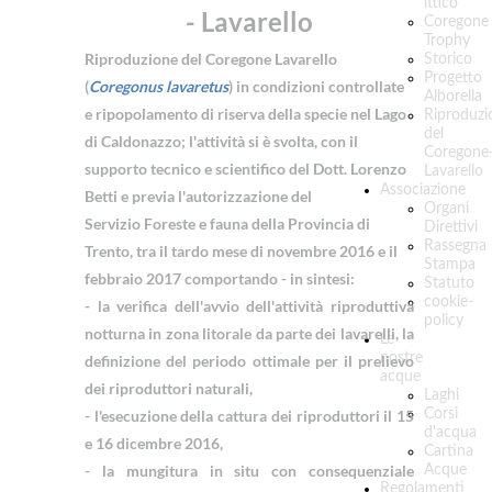
ittico
- Lavarello
Coregone
Trophy
Riproduzione del Coregone Lavarello
Storico
Progetto
(
Coregonus lavaretus
) in condizioni controllate
Alborella
e ripopolamento di riserva della specie nel Lago
Riproduzi
del
di Caldonazzo; l'attività si è svolta, con il
Coregone
supporto tecnico e scientifico del Dott. Lorenzo
Lavarello
Associazione
Betti e previa l'autorizzazione del
Organi
Servizio Foreste e fauna della Provincia di
Direttivi
Rassegna
Trento, tra il tardo mese di novembre 2016 e il
Stampa
febbraio 2017 comportando - in sintesi:
Statuto
cookie-
- la verifica dell'avvio dell'attività riproduttiva
policy
notturna in zona litorale da parte dei lavarelli, la
Le
nostre
definizione del periodo ottimale per il prelievo
acque
dei riproduttori naturali,
Laghi
- l'esecuzione della cattura dei riproduttori il 15
Corsi
d'acqua
e 16 dicembre 2016,
Cartina
- la mungitura in situ con consequenziale
Acque
Regolamenti