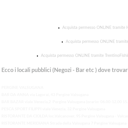
Acquista permesso ONLINE tramite
Acquista permesso ONLINE tramit
Acquista permesso ONLINE tramite TrentinoFishin
Ecco i locali pubblici (Negozi - Bar etc ) dove trovar
PERGINE VALSUGANA
BAR DA ANNA via Lagorai, 43 Pergine Valsugana
BAR BAZAR viale Venezia,2 Pergine Valsugana (orario: 06.00-12.00 15
PESCA SPORT FILIPPI viale Venezia, 32 Pergine Valsugana
RISTORANTE DA CIOLDA loc.Valcanover, 95 Pergine Valsugana - Valca
RISTORANTE MERIDIANA Strada della Valsugana 7 Pergine Valsugana -