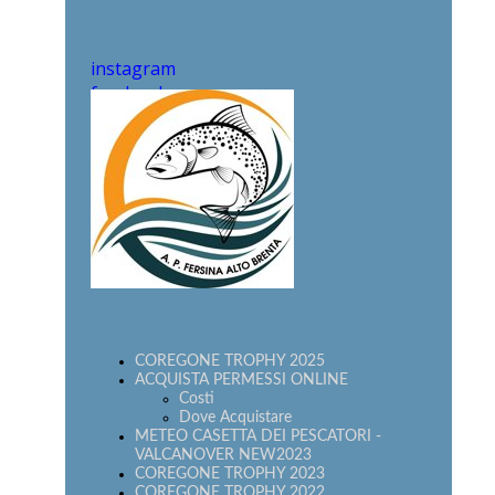
instagram
facebook
COREGONE TROPHY 2025
ACQUISTA PERMESSI ONLINE
Costi
Dove Acquistare
METEO CASETTA DEI PESCATORI -
VALCANOVER NEW2023
COREGONE TROPHY 2023
COREGONE TROPHY 2022