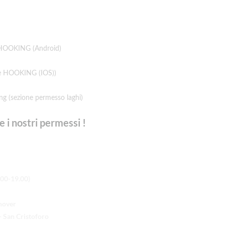
 HOOKING (Android)
e HOOKING (IOS))
g (sezione permesso laghi)
e i nostri permessi !
.00-19.00)
nover
 San Cristoforo