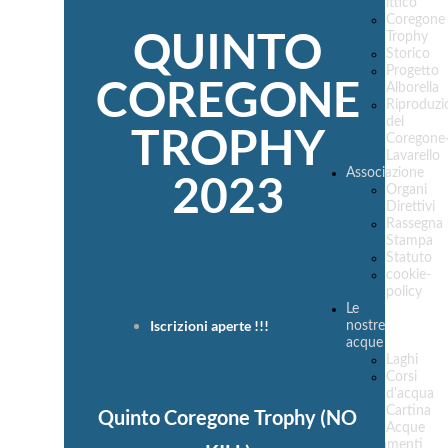
ittico
Coregone
QUINTO
Trophy
Storico
Progetto
COREGONE
Alborella
Riproduzi
del
TROPHY
Coregone
Lavarello
2023
Associazione
Organi
Direttivi
Rassegna
Stampa
Statuto
cookie-
policy
Lorem ipsum
Le
Iscrizioni aperte !!!
nostre
acque
Laghi
Corsi
d'acqua
Cartina
Quinto Coregone Trophy (NO
Acque
Regolamenti