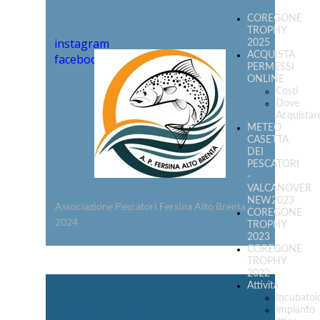
COREGONE
TROPHY
instagram
2025
ACQUISTA
facebook
PERMESSI
ONLINE
Costi
Dove
Acquistar
METEO
CASETTA
DEI
PESCATORI
-
VALCANOVER
NEW2023
Associazione Pescatori Fersina Alto Brenta -
COREGONE
2024
TROPHY
2023
COREGONE
TROPHY
2022
Attività
Incubatoi
Impianto
Morbi in sem