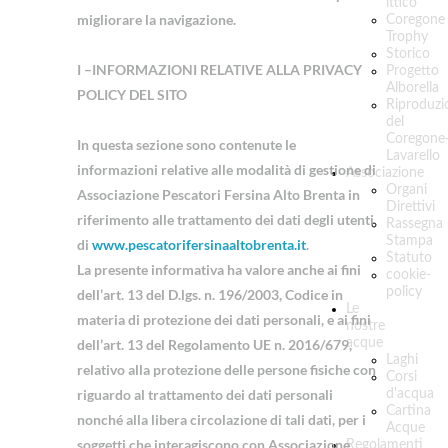
ittico
migliorare la navigazione.
Coregone
Trophy
Storico
I –INFORMAZIONI RELATIVE ALLA PRIVACY
Progetto
Alborella
POLICY DEL SITO
Riproduzi
del
Coregone
In questa sezione sono contenute le
Lavarello
informazioni relative alle modalità di gestione di
Associazione
Organi
Associazione Pescatori Fersina Alto Brenta in
Direttivi
riferimento alle trattamento dei dati degli utenti
Rassegna
Stampa
di
www.pescatorifersinaaltobrenta.it
.
Statuto
La presente informativa ha valore anche ai fini
cookie-
policy
dell’art. 13 del D.lgs. n. 196/2003, Codice in
Le
materia di protezione dei dati personali, e ai fini
nostre
dell’art. 13 del Regolamento UE n. 2016/679,
acque
Laghi
relativo alla protezione delle persone fisiche con
Corsi
riguardo al trattamento dei dati personali
d'acqua
Cartina
nonché alla libera circolazione di tali dati, per i
Acque
soggetti che interagiscono con Associazione
Regolamenti