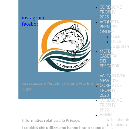
COREGONE
TROPHY
instagram
2025
ACQUISTA
facebook
PERMESSI
ONLINE
Costi
Dove
Acquistar
METEO
CASETTA
DEI
PESCATORI
-
VALCANOVER
NEW2023
Associazione Pescatori Fersina Alto Brenta -
COREGONE
2024
TROPHY
2023
COREGONE
TROPHY
2022
Attività
Informativa relativa alla Privacy.
Incubatoi
Impianto
I cookies che utilizziamo hanno il solo scopo di